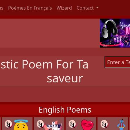
ms
Poèmes En Français
Wizard
Contact
stic Poem For Ta
saveur
English Poems