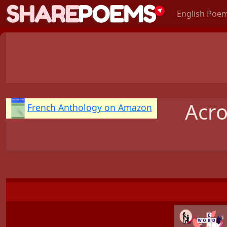
English Poe
Acro
French Anthology on Amazon