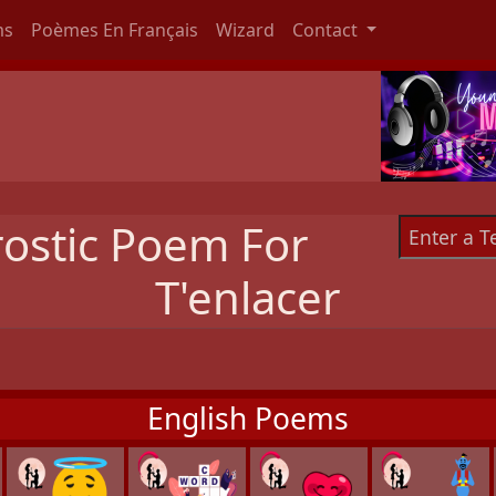
ms
Poèmes En Français
Wizard
Contact
rostic Poem For
T'enlacer
English Poems