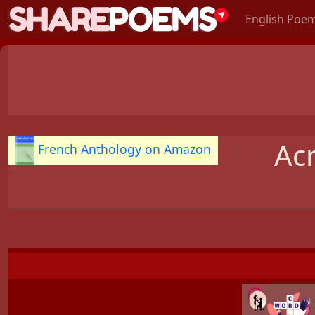
English Poe
Ac
French Anthology on Amazon